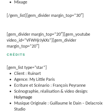
Mixage
[/gem_list][gem_divider margin_top=”30″]
[gem_divider margin_top=”20″][gem_youtube
video_id=”VFWHjrJykXs”][gem_divider
margin_top=”20″]
CRÉDITS
[gem_list type=”star”]
Client : Ruinart
Agence: My Little Paris
Ecriture et Scénario : François Peyranne
Scénographie, réalisation & video design:
Holymage
Musique Originale : Guillaume le Dain – Delacroix
Studio