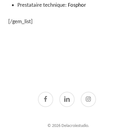
Prestataire technique:
Fosphor
[/gem_list]
facebook
linkedin
instagram
© 2026 Delacroixstudio.