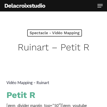
Skip
Men
Delacroixstudio
to
main
content
Spectacle - Vidéo Mapping
Ruinart – Petit R
Vidéo Mapping – Ruinart
Petit R
[gem_divider margin_top=”50″][gem_youtube